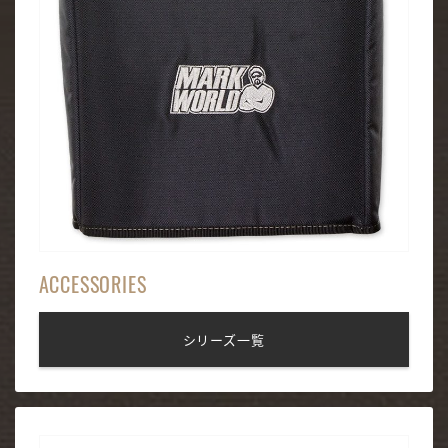
ACCESSORIES
シリーズ一覧