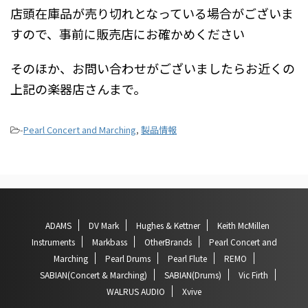
店頭在庫品が売り切れとなっている場合がございま
すので、事前に販売店にお確かめください
そのほか、お問い合わせがございましたらお近くの
上記の楽器店さんまで。
-
Pearl Concert and Marching
,
製品情報
ADAMS
DV Mark
Hughes & Kettner
Keith McMillen
Instruments
Markbass
OtherBrands
Pearl Concert and
Marching
Pearl Drums
Pearl Flute
REMO
SABIAN(Concert & Marching)
SABIAN(Drums)
Vic Firth
WALRUS AUDIO
Xvive