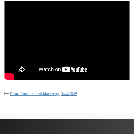
-
Pearl Concert and Marching
,
製品情報