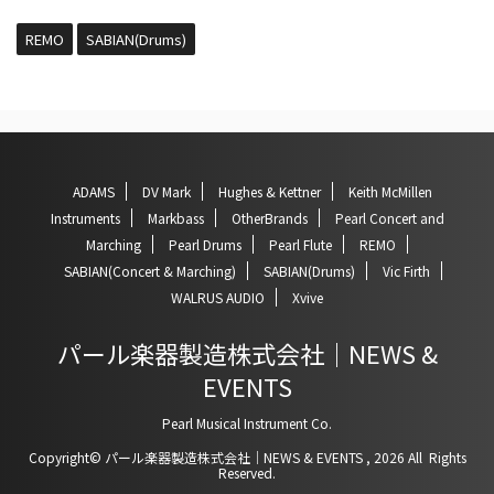
REMO
SABIAN(Drums)
ADAMS
DV Mark
Hughes & Kettner
Keith McMillen
Instruments
Markbass
OtherBrands
Pearl Concert and
Marching
Pearl Drums
Pearl Flute
REMO
SABIAN(Concert & Marching)
SABIAN(Drums)
Vic Firth
WALRUS AUDIO
Xvive
パール楽器製造株式会社｜NEWS &
EVENTS
Pearl Musical Instrument Co.
Copyright© パール楽器製造株式会社｜NEWS & EVENTS , 2026 All Rights
Reserved.