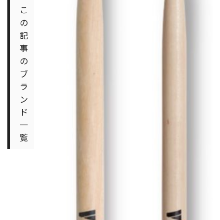
こ
の
記
事
の
ブ
ラ
ン
ド
一
覧