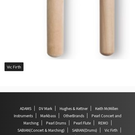
Vic Firth
ADAMS
DV Mark
Hughes & Kettner
Keith McMillen
Instruments
Markbass
OtherBrands
Pearl Concert and
Marching
Pearl Drums
Pearl Flute
REMO
SABIAN(Concert & Marching)
SABIAN(Drums)
Vic Firth