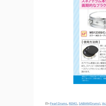
-
Pearl Drums
,
REMO
,
SABIAN(Drums)
,
Vic