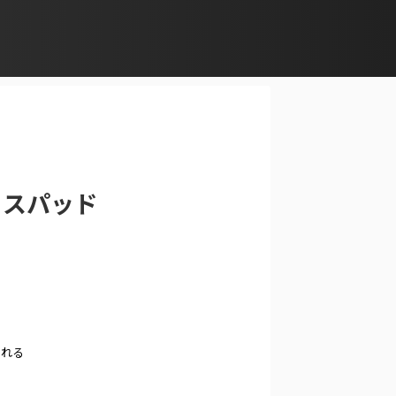
ティスパッド
！
られる