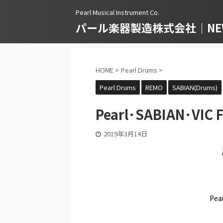
Pearl Musical Instrument Co.
パール楽器製造株式会社｜NEWS
HOME
>
Pearl Drums
>
Pearl Drums
REMO
SABIAN(Drums)
Pearl･SABIAN･
2019年3月14日
Pe