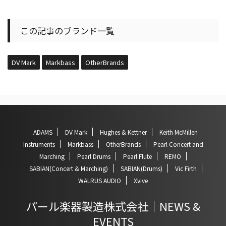
この記事のブランド一覧
DV Mark
Markbass
OtherBrands
ADAMS
DV Mark
Hughes & Kettner
Keith McMillen
Instruments
Markbass
OtherBrands
Pearl Concert and
Marching
Pearl Drums
Pearl Flute
REMO
SABIAN(Concert & Marching)
SABIAN(Drums)
Vic Firth
WALRUS AUDIO
Xvive
パール楽器製造株式会社｜NEWS &
EVENTS