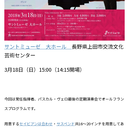
サントミューゼ 大ホール
長野県上田市交流文化
芸術センター
3月18日（日）15:00（14:15開場）
今回は常任指揮者、パスカル・ヴェロ最後の定期演奏会でオールフラン
スプログラムです。
用意する
セイビアンは合わせ
・
サスペンド
共
16
〜
20
インチを用意してあ