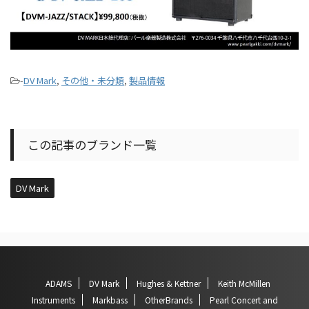
-
DV Mark
,
その他・未分類
,
製品情報
この記事のブランド一覧
DV Mark
ADAMS
DV Mark
Hughes & Kettner
Keith McMillen
Instruments
Markbass
OtherBrands
Pearl Concert and