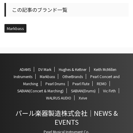
この記事のブランド一覧
Markbass
ADAMS
DV Mark
Hughes & Kettner
Keith McMillen
Instruments
Markbass
OtherBrands
Pearl Concert and
Marching
Pearl Drums
Pearl Flute
REMO
SABIAN(Concert & Marching)
SABIAN(Drums)
Vic Firth
WALRUS AUDIO
Xvive
パール楽器製造株式会社｜NEWS &
EVENTS
Pearl Musical Instrument Co.