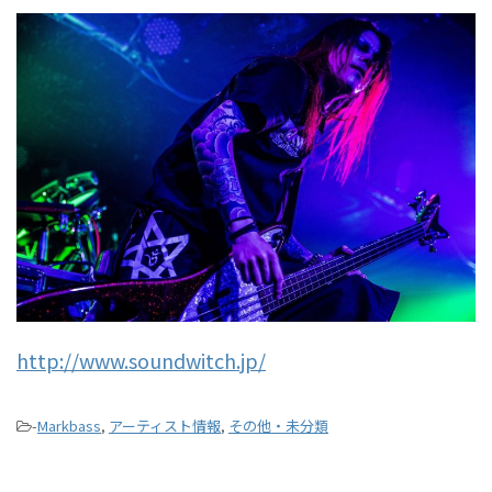
http://www.soundwitch.jp/
-
Markbass
,
アーティスト情報
,
その他・未分類