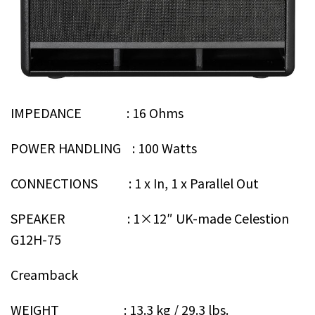
IMPEDANCE : 16 Ohms
POWER HANDLING : 100 Watts
CONNECTIONS : 1 x In, 1 x Parallel Out
SPEAKER : 1×12″ UK-made Celestion
G12H-75
Creamback
WEIGHT : 13.3 kg / 29.3 lbs.