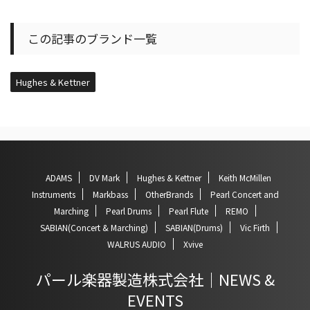
この記事のブランド一覧
Hughes & Kettner
ADAMS
DV Mark
Hughes & Kettner
Keith McMillen
Instruments
Markbass
OtherBrands
Pearl Concert and
Marching
Pearl Drums
Pearl Flute
REMO
SABIAN(Concert & Marching)
SABIAN(Drums)
Vic Firth
WALRUS AUDIO
Xvive
パール楽器製造株式会社｜NEWS &
EVENTS