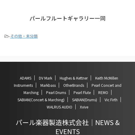
パールフルートギャラリー一同
-
その他・未分類
ADAMS
DV Mark
Hughes & Kettner
Keith McMillen
Instruments
Markbass
OtherBrands
Pearl Concert and
Marching
Pearl Drums
Pearl Flute
REMO
SABIAN(Concert & Marching)
SABIAN(Drums)
Vic Firth
WALRUS AUDIO
Xvive
パール楽器製造株式会社｜NEWS &
EVENTS