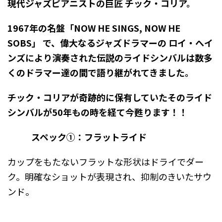
現代ジャズピアニストの巨匠 チック・コリア。
1967
年の名盤「
NOW HE SINGS, NOW HE
SOBS
」 で、偉大なるジャズドラマーの ロイ・へイ
ンズ
により演奏された伝説のライドシンバルは数多
くのドラマー達の間で語り継がれてきました。
チック・コリアが奇跡的に保有していたそのライド
シンバルが
50
年もの時を経て今甦ります！！
スペック①：フラットライド
カップをもたないフラットな形状はドライでダー
ク。明確なショットが表現され、抑制のきいたサウ
ンド。