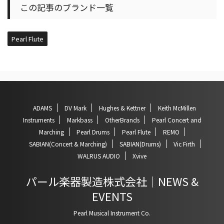
この記事のブランド一覧
Pearl Flute
ADAMS
DV Mark
Hughes & Kettner
Keith McMillen
Instruments
Markbass
OtherBrands
Pearl Concert and
Marching
Pearl Drums
Pearl Flute
REMO
SABIAN(Concert & Marching)
SABIAN(Drums)
Vic Firth
WALRUS AUDIO
Xvive
パール楽器製造株式会社｜NEWS &
EVENTS
Pearl Musical Instrument Co.