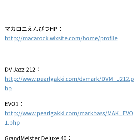
マカロニえんぴつHP：
http://macarock.wixsite.com/home/profile
DV Jazz 212：
http://www.pearlgakki.com/dvmark/DVM_J212.p
hp
EVO1：
http://www.pearlgakki.com/markbass/MAK_EVO
1.php
GrandMeister Deluxe 40：