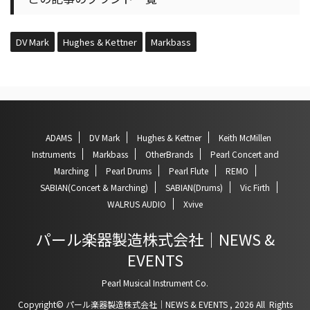
DV Mark
Hughes & Kettner
Markbass
ADAMS
DV Mark
Hughes & Kettner
Keith McMillen
Instruments
Markbass
OtherBrands
Pearl Concert and
Marching
Pearl Drums
Pearl Flute
REMO
SABIAN(Concert & Marching)
SABIAN(Drums)
Vic Firth
WALRUS AUDIO
Xvive
パール楽器製造株式会社｜NEWS &
EVENTS
Pearl Musical Instrument Co.
Copyright© パール楽器製造株式会社｜NEWS & EVENTS , 2026 All Rights