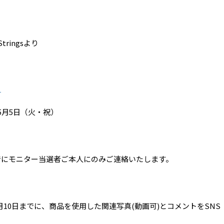
ringsより
ら
～5月5日（火・祝）
までにモニター当選者ご本人にのみご連絡いたします。
10日までに、商品を使用した関連写真(動画可)とコメントをSN