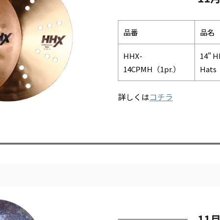
品番
品名
HHX-
14" H
14CPMH（1pr.）
Hats
詳しくは
コチラ
11