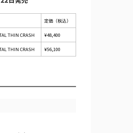
定価（税込）
TAL THIN CRASH
¥48,400
TAL THIN CRASH
¥56,100