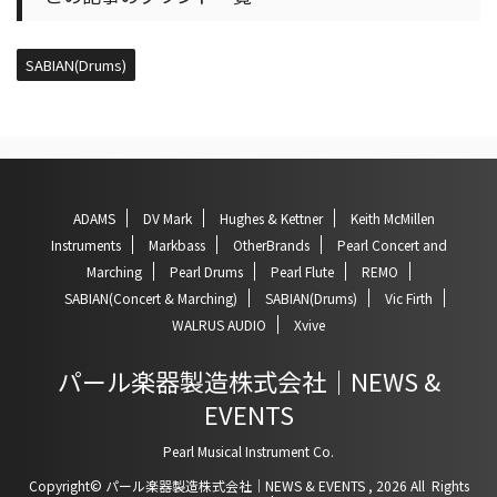
SABIAN(Drums)
ADAMS
DV Mark
Hughes & Kettner
Keith McMillen
Instruments
Markbass
OtherBrands
Pearl Concert and
Marching
Pearl Drums
Pearl Flute
REMO
SABIAN(Concert & Marching)
SABIAN(Drums)
Vic Firth
WALRUS AUDIO
Xvive
パール楽器製造株式会社｜NEWS &
EVENTS
Pearl Musical Instrument Co.
Copyright© パール楽器製造株式会社｜NEWS & EVENTS , 2026 All Rights