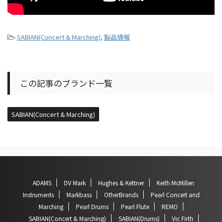
-
SABIAN(Concert & Marching)
,
製品情報
この記事のブランド一覧
SABIAN(Concert & Marching)
ADAMS
DV Mark
Hughes & Kettner
Keith McMillen
Instruments
Markbass
OtherBrands
Pearl Concert and
Marching
Pearl Drums
Pearl Flute
REMO
SABIAN(Concert & Marching)
SABIAN(Drums)
Vic Firth