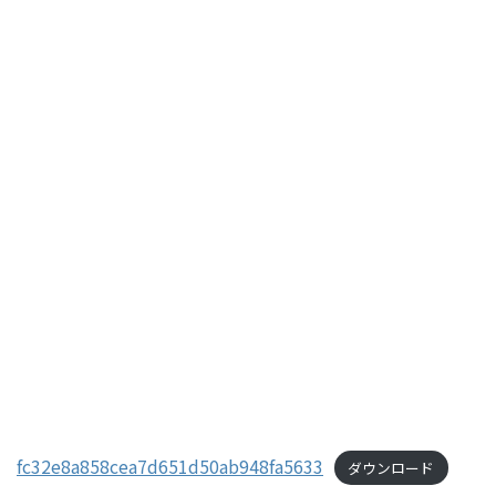
fc32e8a858cea7d651d50ab948fa5633
ダウンロード