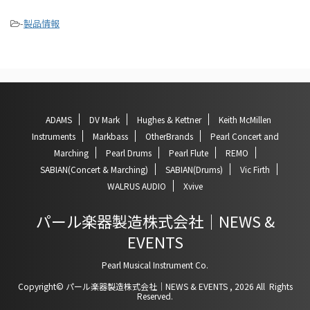
-
製品情報
ADAMS
DV Mark
Hughes & Kettner
Keith McMillen
Instruments
Markbass
OtherBrands
Pearl Concert and
Marching
Pearl Drums
Pearl Flute
REMO
SABIAN(Concert & Marching)
SABIAN(Drums)
Vic Firth
WALRUS AUDIO
Xvive
パール楽器製造株式会社｜NEWS &
EVENTS
Pearl Musical Instrument Co.
Copyright© パール楽器製造株式会社｜NEWS & EVENTS , 2026 All Rights
Reserved.