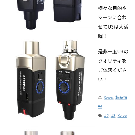
様々な目的や
シーンに合わ
せてU3は大活
躍！
是非一度U3の
クオリティを
ご体感くださ
い！
-
Xvive
,
製品情
報
-
U2
,
U3
,
Xvive