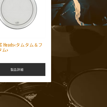
 UC Heads<タムタム＆フ
タム>
製品詳細