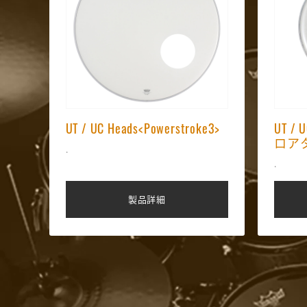
UT / UC Heads<Powerstroke3>
UT /
ロア
.
.
製品詳細