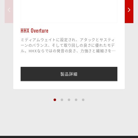
HHX Overture
ミディアムウェイトに設定され、アタックとサスティ
ーンのバランス、そして取り回しの良さに優れたモデ
ル。HHXならではの発音の良さ、力強さと繊細さを兼
ね備えています。世界的にも有名なDCI サンタクラ
主な使用曲例
ラ・バンガードのパーカッションスタッフ、ポール・
シベリウス（交響詩 フィンランディア）
レニック氏によって監修されました。
オーバーチュアは"ナチュラルフィニッシュ"を選ぶこ
とができます。価格は"ブリリアントフィニッシュと同
製品詳細
じ。
ナチュラルフィニッシュをご希望の場合、品番末尾
の"-B"を取ってご注文ください。（受注発注）