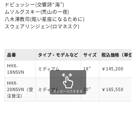
ドビュッシー(交響詩“海”)
ムソルグスキー(禿山の一夜)
八木澤教司(眩い星座になるために)
スウェアリンジェン(ロマネスク)
品番
タイプ・モデルなど
サイズ
税込価格（単位1p
HHX-
ミディアム
18"
￥145,200
18NSVN
HHX-
20NSVN（受
ミディアム
20"
￥165,550
スクロールできます
注発注）