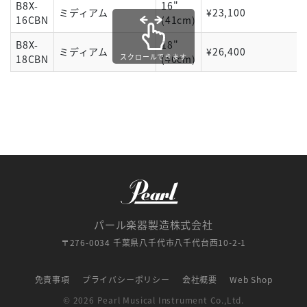
B8X-
16"
ミディアム
¥23,100
16CBN
(41cm)
B8X-
18"
ミディアム
¥26,400
スクロールできます
18CBN
(46cm)
パール楽器製造株式会社
〒276-0034 千葉県八千代市八千代台西10-2-1
免責事項
プライバシーポリシー
会社概要
Web Shop
© 2026 Pearl Musical Instrument Co.,Ltd.