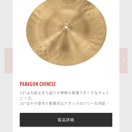
PARAGON CHINESE
19"は大胆な反り返りが特徴の極薄でダークなチャイ
ニーズ。
20"はやや厚めで衝撃的なアタックのパワーを炸裂さ
せるモデル。
製品詳細