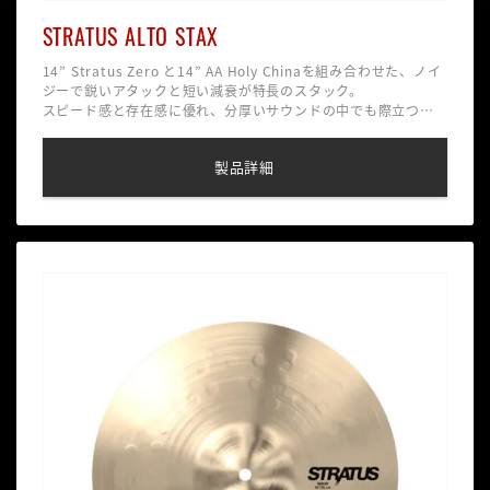
STRATUS ALTO STAX
14” Stratus Zero と14” AA Holy Chinaを組み合わせた、ノイ
ジーで鋭いアタックと短い減衰が特長のスタック。
スピード感と存在感に優れ、分厚いサウンドの中でも際立つア
クセントを実現。ライブやスタジオで一撃のインパクトを放つ
一枚。☆ナチュラルのみ
製品詳細