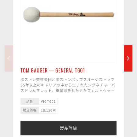
TOM GAUGER — GENERAL TG01
ボストン交響楽団とボストンポップスオーケストラで
35年以上のキャリアの中から生まれたシグネチャーバ
スドラムマレット。重量感をもたせたフェルトヘッド
と遠心力を生み出すグリップ形状により、プレイヤー
サイズ 22 x 411mm
の負担を軽減させ、最小限の力で最大のパワーを引き
ヘッド長さ 70mm／径70mm
品番
VIC-TG01
出します。
ヘッド素材 フェルト
税込価格
18,150
円
ヘッド形状 ラウンド型
シャフト メイプル
製品詳細