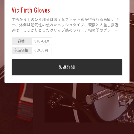
Vic Firth Gloves
中指から手のひら部分は適度なフィット感が得られる高級レザ
ー、外側は通気性の優れたメッシュタイプ、親指と人差し指近
辺は、しっかりとしたグリップ感のラバー、指の間のグレー部
分は伸縮性の高い素材を採用。細部にこだわった究極のドラマ
VIC-GLV
ーズ・グローヴ。
品番
（サイズ：S、M、L） ※LLは受注発注
8,910
税込価格
円
製品詳細