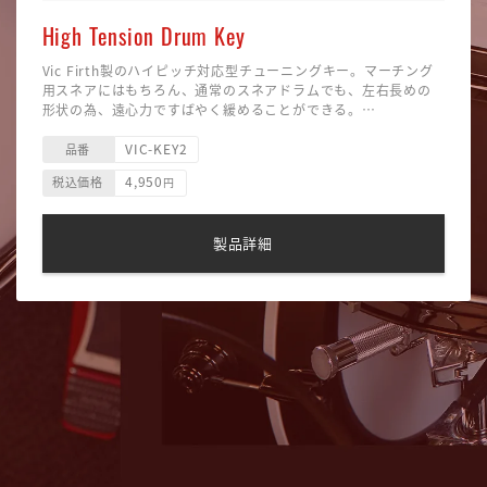
High Tension Drum Key
Vic Firth製のハイピッチ対応型チューニングキー。マーチング
用スネアにはもちろん、通常のスネアドラムでも、左右長めの
形状の為、遠心力ですばやく緩めることができる。
カラビナ付属。
VIC-KEY2
品番
4,950
税込価格
円
製品詳細