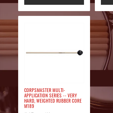
CORPSMASTER MULTI-
APPLICATION SERIES -- VERY
HARD, WEIGHTED RUBBER CORE
M189