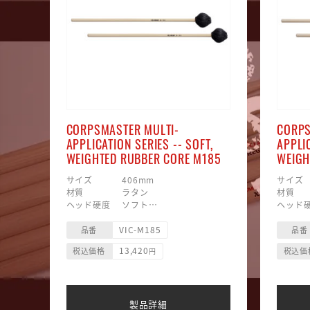
CORPSMASTER MULTI-
CORPS
APPLICATION SERIES -- SOFT,
APPLI
WEIGHTED RUBBER CORE M185
WEIGH
サイズ 406mm
サイズ
材質 ラタン
材質
ヘッド硬度 ソフト
ヘッド
ヘッド素材 合成毛糸巻/ラバー
ヘッド
VIC-M185
ヘッド形状 マッシュルーム型
ヘッド
品番
品番
13,420
税込価格
税込価
円
製品詳細