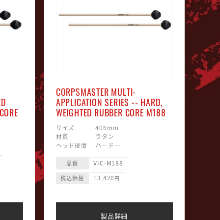
CORPSMASTER MULTI-
ED
APPLICATION SERIES -- HARD,
 CORE
WEIGHTED RUBBER CORE M188
サイズ 406mm
材質 ラタン
ヘッド硬度 ハード
ヘッド素材 毛糸巻/ラバー
VIC-M188
ヘッド形状 マッシュルーム型
品番
13,420
税込価格
円
製品詳細