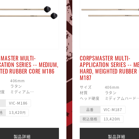
MASTER MULTI-
CORPSMASTER MULTI-
CATION SERIES -- MEDIUM,
APPLICATION SERIES -- M
TED RUBBER CORE M186
HARD, WEIGHTED RUBBER
M187
 406mm
 ラタン
サイズ 406mm
硬度 ミディアム
材質 ラタン
素材 毛糸巻/ラバー
ヘッド硬度 ミディアムハード
VIC-M186
形状 マッシュルーム
ヘッド素材 毛糸巻/ラバー
VIC-M187
ヘッド形状 マッシュルーム型
品番
13,420
格
円
13,420
税込価格
円
製品詳細
製品詳細