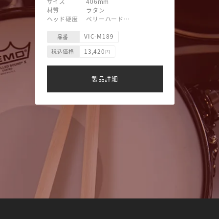
サイズ 406mm
材質 ラタン
ヘッド硬度 ベリーハード
ヘッド素材 毛糸巻/ラバー
VIC-M189
ヘッド形状 マッシュルーム型
品番
13,420
税込価格
円
製品詳細