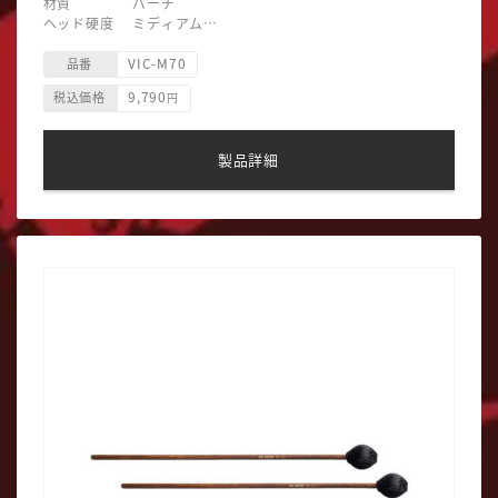
材質 バーチ
ヘッド硬度 ミディアム
ヘッド素材 ナイロン
VIC-M70
ヘッド形状 四角型
品番
主な用途 マリンバ
9,790
税込価格
円
製品詳細