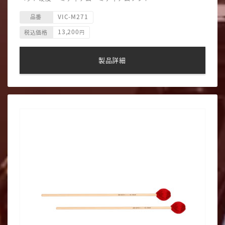
ヘッド素材 毛糸巻
VIC-M271
ヘッド形状 ラウンド
品番
主な用途 マリンバ
13,200
税込価格
円
製品詳細