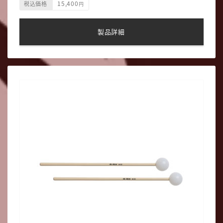
15,400
税込価格
円
ヘッド素材 ラバー
ヘッド形状 ラウンド
主な用途 マリンバ
製品詳細