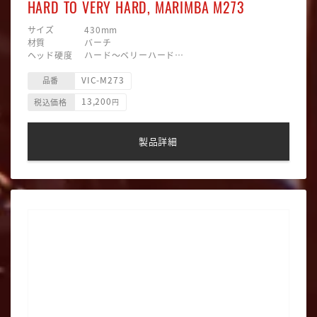
HARD TO VERY HARD, MARIMBA M273
サイズ 430mm
材質 バーチ
ヘッド硬度 ハード〜ベリーハード
ヘッド素材 毛糸巻
VIC-M273
ヘッド形状 ラウンド
品番
主な用途 マリンバ
13,200
税込価格
円
製品詳細