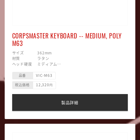
CORPSMASTER KEYBOARD -- MEDIUM, POLY
M63
サイズ 362mm
材質 ラタン
ヘッド硬度 ミディアム
ヘッド素材 ポリウレタン
VIC-M63
ヘッド形状 ラウンド
品番
主な用途 グロッケン
12,320
税込価格
円
製品詳細