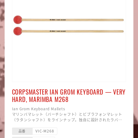
CORPSMASTER IAN GROM KEYBOARD — VERY
HARD, MARIMBA M268
Ian Grom Keyboard Mallets
マリンバマレット（バーチシャフト）とビブラフォンマレット
（ラタンシャフト）をラインナップ。独自に設計されたラバー
を芯材に採用し、 あらゆるダイナミックレンジで暖かみのある
サイズ 416mm
VIC-M268
ダークなサウンドを実現。
材質 ラタン
品番
ヘッド硬度 ベリーハード