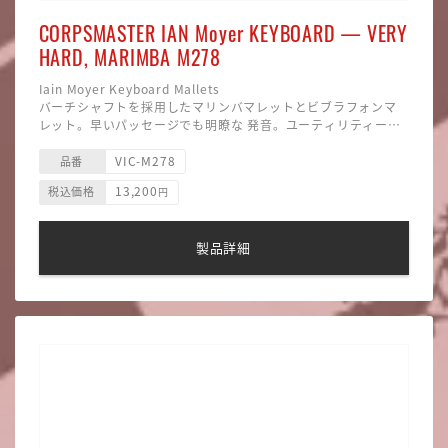
CORPSMASTER IAN Moyer KEYBOARD — VERY
HARD, MARIMBA M278
Iain Moyer Keyboard Mallets
バーチシャフトを採用したマリンバマレットとビブラフォンマ
レット。早いパッセージでも明瞭な 発音。ユーティリティーで
活用範囲の広いラインナップ。
サイズ 432mm
VIC-M278
材質 バーチ
品番
ヘッド硬度 ベリーハード
13,200
税込価格
円
ヘッド素材 毛糸巻
ヘッド形状 四角型
主な用途 マリンバ
製品詳細