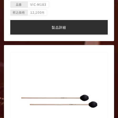
VIC-M183
ヘッド形状 四角型
品番
12,100
税込価格
円
製品詳細