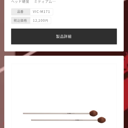
ヘッド硬度 ミディアム
ヘッド素材 合成毛糸巻/ラバー
VIC-M171
ヘッド形状 四角型
品番
12,100
税込価格
円
製品詳細