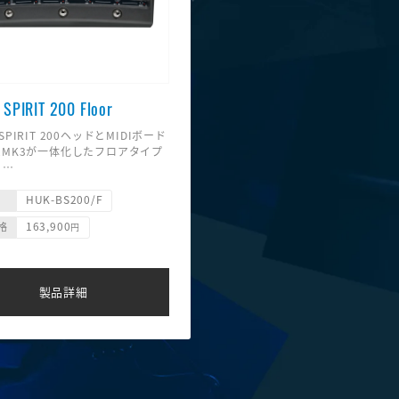
SPIRIT 200 Floor
 SPIRIT 200ヘッドとMIDIボード
32MK3が一体化したフロアタイプ
。
バイル性。（サイズ：470 ×
HUK-BS200/F
255㎜ 、重さ：4.1kg）
200 HEAD 3.6kg 、FSM432
163,900
格
円
7kg
k Spirit 200 HEADからの追加機
載！
製品詳細
エフェクターを接続するための、
e Loops。
ニターかFRFRスピーカーで、
の音にバンドの音をミックスする
LR端子のモニターIN機能。
のプリセットにアクセスできる
ct 7」モード。