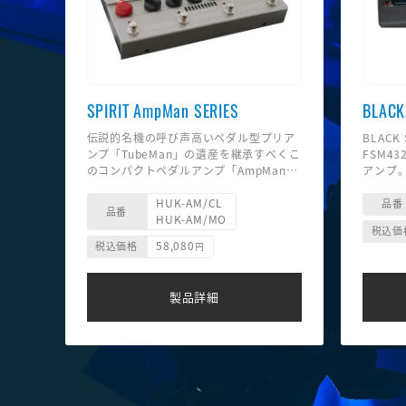
SPIRIT AmpMan SERIES
BLACK 
伝説的名機の呼び声高いペダル型プリア
BLACK
ンプ「TubeMan」の遺産を継承すべくこ
FSM4
のコンパクトペダルアンプ「AmpMan」
アンプ
が誕生した。
優れたモ
HUK-AM/CL
「Spirit Tone Generator」を搭載しリ
70 × 
品番
品番
HUK-AM/MO
アルな真空管のような迫力のサウンド、
※参考BS
税込価
独立2チャンネル仕様、FX LOOP、ノイ
MK3 1.
58,080
税込価格
円
ズゲートを装備して幅広い音作りが可
能、さらにキャビネットエミュレーター
■Blac
のRED BOX AE+やフォンアウト、AUX
能を搭
製品詳細
INは部屋でのレコーディングや練習にも
●外部
最適な仕様となっている。これ一台でラ
2つのpr
イブ、レコーディング、練習など様々な
●イアモ
シチュエーションに対応するAmpMan。
ギター
ヴィンテージなクリーントーンのチャン
ためのX
ネルAを共通にもち、チャンネルBのディ
●7つ
ストーションサウンドのキャラクターの
「dire