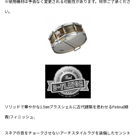
※使用機材は予告なく変更される可能性があります。何卒ご了承くださ
い。
ソリッドで華やかな
1.5
㎜ブラスシェルに古代建築を思わせる
Patina(
緑
青
)
フィニッシュ、
スネアの音をチョークさせないアーチスタイルラグを装備したセンシト