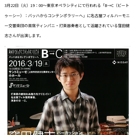
3
月
22
日（火）
19
：
00
〜東京オペラシティにて行われる「
B
→
C
（ビート
ゥーシー）：バッハからコンテンポラリーヘ」に名古屋フィルハーモニ
ー交響楽団の首席ティンパニ・打楽器奏者として活躍されている窪田健
志さんが出演します。