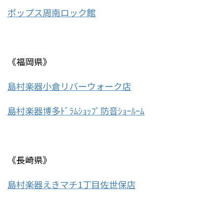
ポップス周南ロック館
《福岡県》
島村楽器小倉リバーウォーク店
島村楽器博多ﾄﾞﾗﾑｼｮｯﾌﾟ防音ｼｮｰﾙｰﾑ
《長崎県》
島村楽器えきマチ1丁目佐世保店