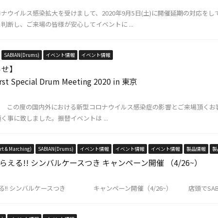
ナウイルス感染拡大を受けまして、2020年9月5日(土)に開催延期の対応を
判断し、ご来場の皆様が安心してイベントに ...
SABIAN(Drums)
イベント情報
イベント情報
らせ】
irst Special Drum Meeting 2020 in 東京
おける新型コロナウイルス感染症の影響とご来場頂くお客様の
事に致しました。振替イベントは ...
t & Marching)
SABIAN(Drums)
イベント情報
イベント情報
イベント情報
製品情報
製
もらえる!! シンバルケースつき キャンペーン開催 （4/26~）
らえる!! シンバルケースつき キャンペーン開催（4/26~） 店頭でSABIA