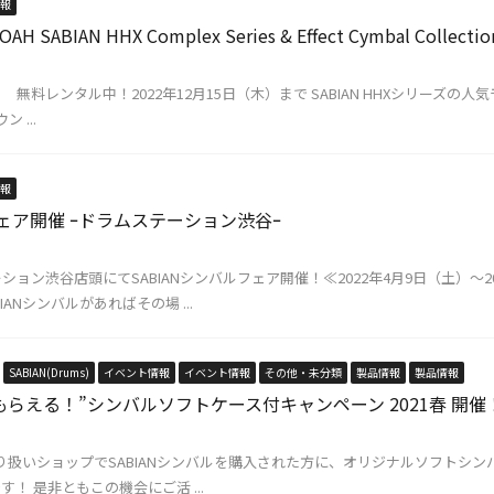
報
ABIAN HHX Complex Series & Effect Cymbal Coll
料レンタル中！2022年12月15日（木）まで SABIAN HHXシリーズの人気モデル、E
 ...
報
フェア開催 ｰドラムステーション渋谷ｰ
ョン渋谷店頭にてSABIANシンバルフェア開催！≪2022年4月9日（土）～20
ANシンバルがあればその場 ...
SABIAN(Drums)
イベント情報
イベント情報
その他・未分類
製品情報
製品情報
場でもらえる！”シンバルソフトケース付キャンペーン 2021春 開催
取り扱いショップでSABIANシンバルを購入された方に、オリジナルソフトシンバル
！ 是非ともこの機会にご活 ...