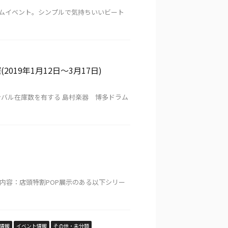
ルドラムイベント。シンプルで気持ちいいビート
19年1月12日〜3月17日)
シンバル在庫数を有する 島村楽器 博多ドラム
1日(木) 内容：店頭特割POP展示のある以下シリー
情報
イベント情報
その他・未分類