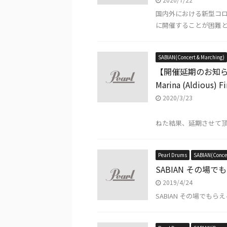
国内外における新型コロ
に開催することが困難と
SABIAN(Concert & Marching)
【開催延期のお知
Marina (Aldious) F
2020/3/23
この度の国内外に
ねた結果、延期させて頂く
Pearl Drums
SABIAN(Concer
SABIAN その場で
2019/4/24
SABIAN その場でも