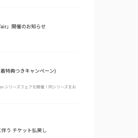
Fair」開催のお知らせ
 先着特典つきキャンぺーン)
tisan シリーズフェアを開催！同シリーズをお
5 開催中止に伴う チケット払戻し