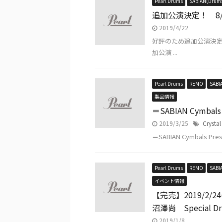
Pearl Drums
SABIAN(Drum
追加公演決定！ 8/1（木
2019/4/22
好評のため追加公演決定！！ 伊
加公演 ...
Pearl Drums
REMO
SABI
製品情報
＝SABIAN Cymbals
2019/3/25
Crystal
＝SABIAN Cymbals Prese
Pearl Drums
REMO
SABI
イベント情報
【完売】2019/2/24(
沼澤尚 Special Dru
2019/1/8