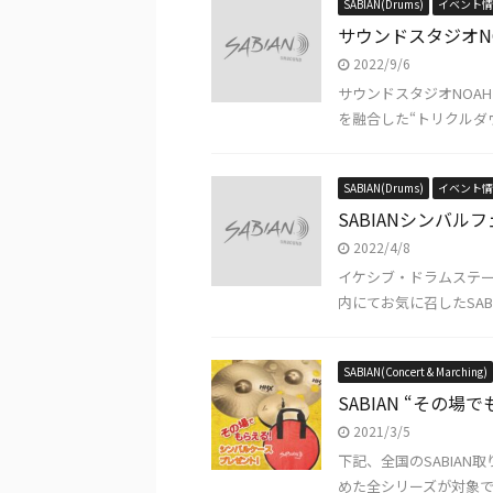
SABIAN(Drums)
イベント情
サウンドスタジオNOAH S
2022/9/6
サウンドスタジオNOAH 無
を融合した“トリクルダウン
SABIAN(Drums)
イベント情
SABIANシンバル
2022/4/8
イケシブ・ドラムステーシ
内にてお気に召したSABI
SABIAN(Concert & Marching)
SABIAN “その
2021/3/5
下記、全国のSABIAN
めた全シリーズが対象です