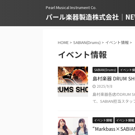
Pearl Musical Instrument Co.
パール楽器製造株式会社｜NEWS
HOME
>
SABIAN(Drums)
>
イベント情報
>
イベント情報
SABIAN(Drums)
イベント情
島村楽器 DRUM S
2025/9/8
島村楽器各店のDRUM S
て、SABIAN担当スタッフ
イベント情報
イベント情報
“Markbass×SA