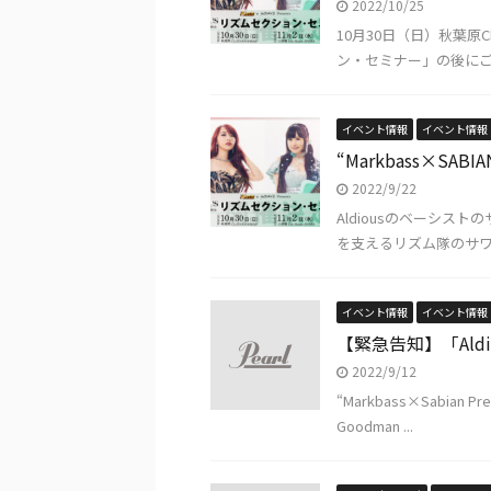
2022/10/25
10月30日（日）秋葉原CL
ン・セミナー」の後にご来場
イベント情報
イベント情報
“Markbass×SAB
2022/9/22
Aldiousのベーシス
を支えるリズム隊のサワ＆M
イベント情報
イベント情報
【緊急告知】「Ald
2022/9/12
“Markbass×Sabia
Goodman ...