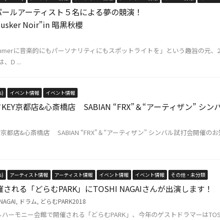
Tue) パールアーティスト５名による夢の競演！
“Busker Noir”in 暗黒秋櫻
 「Drummerに音楽的にもパーソナリティにもスポットライトを」という趣旨の元、2
、D ...
s)
イベント情報
イベント情報
EY京都店&心斎橋店 SABIAN “FRX”＆“アーティザン” 
都店&心斎橋店 SABIAN “FRX”＆“アーティザン” シンバル試打会開催のお知
s)
アーティスト情報
アーティスト情報
イベント情報
イベント情報
その他・未分類
催される「どらむPARK」にTOSHI NAGAIさんが出演します！
NAGAI
,
ドラム
,
どらむPARK2018
ルハーモニー会館で開催される「どらむPARK」、今年のゲストドラマーはTOSH