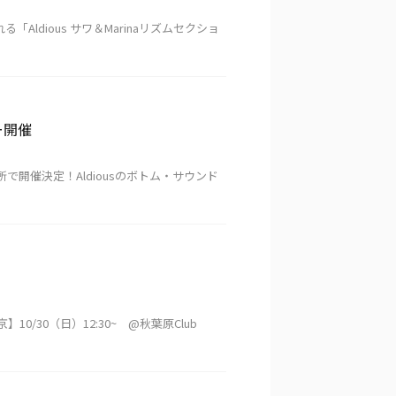
る「Aldious サワ＆Marinaリズムセクショ
ナー開催
所で開催決定！Aldiousのボトム・サウンド
京】10/30（日）12:30~ @秋葉原Club