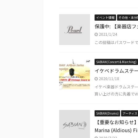
イベント情報
その他・未分
保護中: 【楽器店フ
2021/1/24
この投稿はパスワード
SABIAN(Concert & Marching)
イケベドラムステーシ
2020/11/18
イケベ楽器ドラムステーショ
買い上げの方に先着でVIC F
SABIAN(Drums)
アーティス
【重要なお知らせ
Marina (Aldious
2020/7/22