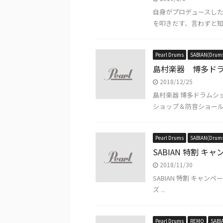
自身がプロデュースした“
を叩きだす、言わずと知れ
Pearl Drums
SABIAN(Drum
島村楽器 博多ドラム
2018/12/25
島村楽器 博多ドラムシ
ショップ＆防音ショールーム
Pearl Drums
SABIAN(Drum
SABIAN 特割 キャ
2018/11/30
SABIAN 特割 キャンペ
ズ ...
Pearl Drums
REMO
SABI