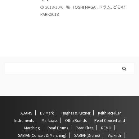
2018/10/6
TOSHI NAGAI
,
ドラム
,
どらむ
PARK2018
ADAMS
DV Mark
Hughes & Kettner
Keith McMillen
Instruments
Markbass
OtherBrands
Pearl Concert and
Marching
Pearl Drums
Pearl Flute
REMO
SABIAN(Concert & Marching)
SABIAN(Drums)
Vic Firth