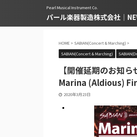
Pearl Musical Instrument Co.
パール楽器製造株式会社｜NEWS
HOME
>
SABIAN(Concert & Marching)
>
SABIAN(Concert & Marching)
SABIAN(D
【開催延期のお知ら
Marina (Aldious) F
2020年3月23日