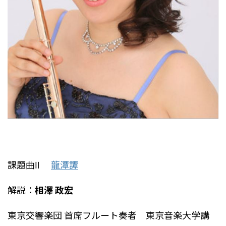
課題曲Ⅱ
龍潭譚
解説：
相澤 政宏
東京交響楽団 首席フルート奏者 東京音楽大学講