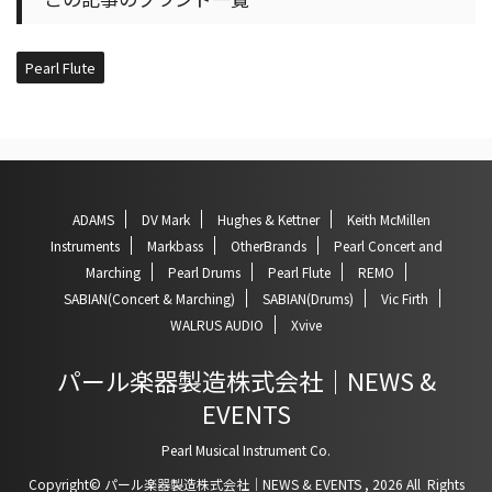
Pearl Flute
ADAMS
DV Mark
Hughes & Kettner
Keith McMillen
Instruments
Markbass
OtherBrands
Pearl Concert and
Marching
Pearl Drums
Pearl Flute
REMO
SABIAN(Concert & Marching)
SABIAN(Drums)
Vic Firth
WALRUS AUDIO
Xvive
パール楽器製造株式会社｜NEWS &
EVENTS
Pearl Musical Instrument Co.
Copyright© パール楽器製造株式会社｜NEWS & EVENTS , 2026 All Rights