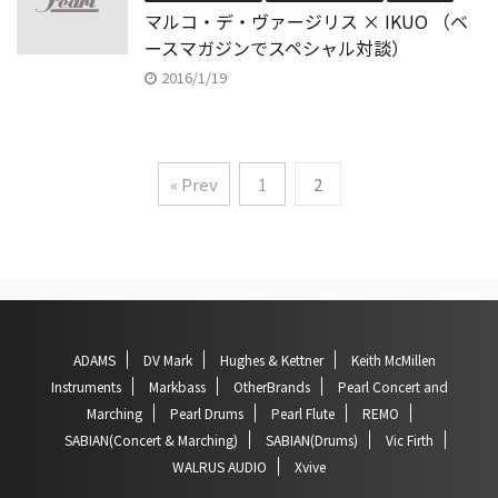
マルコ・デ・ヴァージリス × IKUO （ベ
ースマガジンでスペシャル対談）
2016/1/19
« Prev
1
2
ADAMS
DV Mark
Hughes & Kettner
Keith McMillen
Instruments
Markbass
OtherBrands
Pearl Concert and
Marching
Pearl Drums
Pearl Flute
REMO
SABIAN(Concert & Marching)
SABIAN(Drums)
Vic Firth
WALRUS AUDIO
Xvive