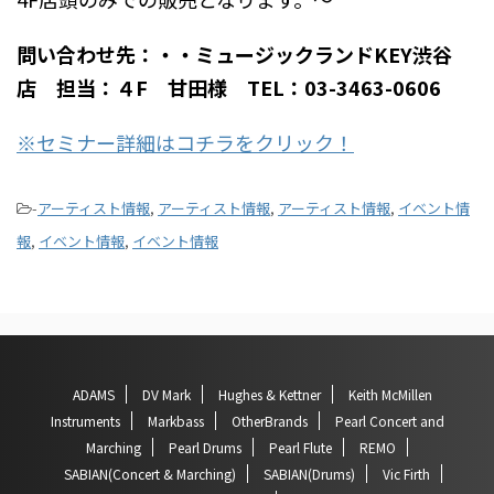
問い合わせ先：・・ミュージックランドKEY渋谷
店 担当：４F 甘田様 TEL：03-3463-0606
※セミナー詳細はコチラをクリック！
-
アーティスト情報
,
アーティスト情報
,
アーティスト情報
,
イベント情
報
,
イベント情報
,
イベント情報
ADAMS
DV Mark
Hughes & Kettner
Keith McMillen
Instruments
Markbass
OtherBrands
Pearl Concert and
Marching
Pearl Drums
Pearl Flute
REMO
SABIAN(Concert & Marching)
SABIAN(Drums)
Vic Firth