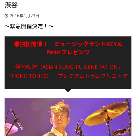
渋谷
2016年1月23日
〜緊急開催決定！〜
単独初開催！ ミュージックランドKEY＆
Pearlプレゼンツ
伊地知潔（ASIAN KUNG-FU GENERATION /
PHONO TONES） プレミアムドラムクリニック