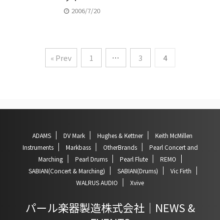
2006/7/20
« Prev
1
…
3
4
ADAMS
DV Mark
Hughes & Kettner
Keith McMillen
Instruments
Markbass
OtherBrands
Pearl Concert and
Marching
Pearl Drums
Pearl Flute
REMO
SABIAN(Concert & Marching)
SABIAN(Drums)
Vic Firth
WALRUS AUDIO
Xvive
パール楽器製造株式会社｜NEWS &