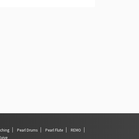
rching
Pearl Drums
Pearl Flute
REMO
Xvive