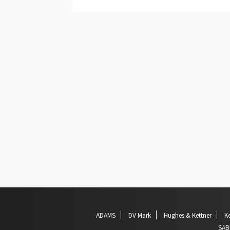
ADAMS
DV Mark
Hughes & Kettner
Ke
SAB