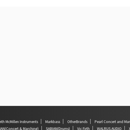
ith McMillen Instruments
Markbass
OtherBrands
Pearl Concert and Ma
IAN(Concert & Marching)
SABIAN(Drums)
Vic Firth
WALRUS AUDIO