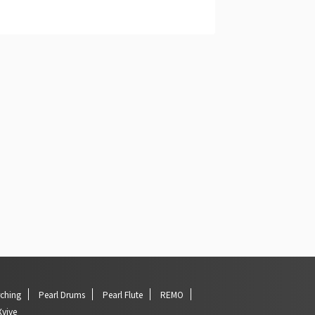
rching
Pearl Drums
Pearl Flute
REMO
Xvive