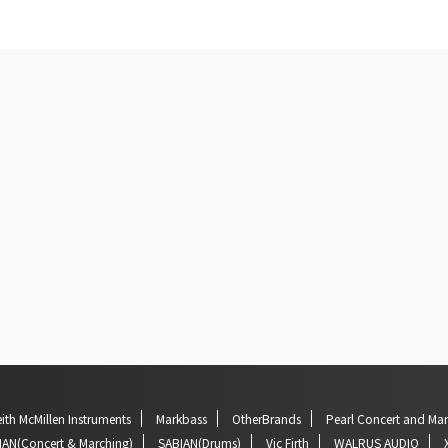
ith McMillen Instruments
Markbass
OtherBrands
Pearl Concert and Ma
IAN(Concert & Marching)
SABIAN(Drums)
Vic Firth
WALRUS AUDIO