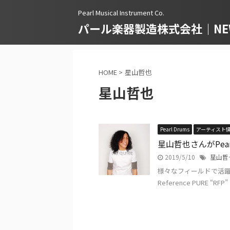
Pearl Musical Instrument Co.
パール楽器製造株式会社｜NEWS
HOME
>
星山哲也
星山哲也
Pearl Drums
アーティスト
星山哲也さんがPe
2019/5/10
星山哲
様々なフィールドで活躍
Reference PURE “R