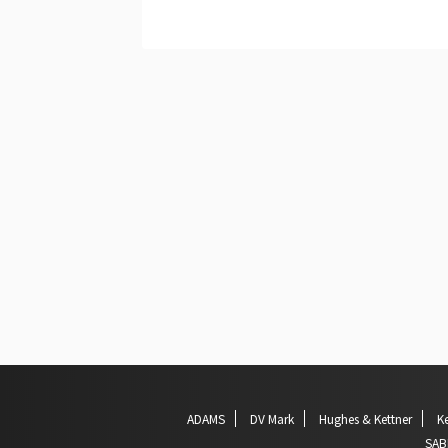
ADAMS
DV Mark
Hughes & Kettner
Ke
SAB