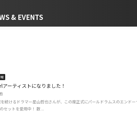
 & EVENTS
情報
arlアーティストになりました！
也
を続けるドラマー星山哲也さんが、この度正式にパールドラムスのエンドーサー
FP” のセットを愛用中！ 数 ...