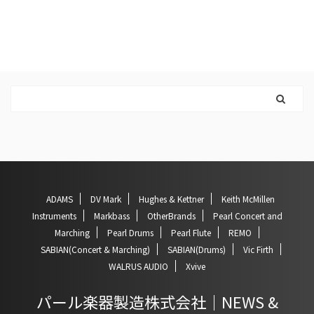
ADAMS
DV Mark
Hughes & Kettner
Keith McMillen
Instruments
Markbass
OtherBrands
Pearl Concert and
Marching
Pearl Drums
Pearl Flute
REMO
SABIAN(Concert & Marching)
SABIAN(Drums)
Vic Firth
WALRUS AUDIO
Xvive
パール楽器製造株式会社｜NEWS &