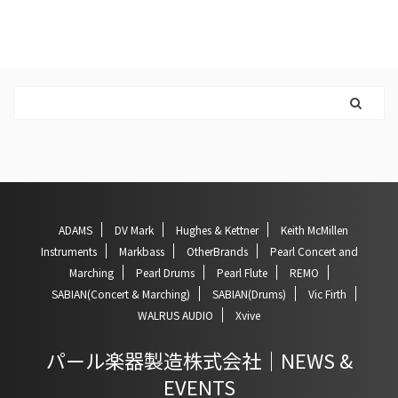
ADAMS
DV Mark
Hughes & Kettner
Keith McMillen
Instruments
Markbass
OtherBrands
Pearl Concert and
Marching
Pearl Drums
Pearl Flute
REMO
SABIAN(Concert & Marching)
SABIAN(Drums)
Vic Firth
WALRUS AUDIO
Xvive
パール楽器製造株式会社｜NEWS &
EVENTS