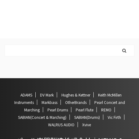
ADAMS
DV Mark
Hughes & Kettner
Keith McMillen
Instruments
Markbass
OtherBrands
Pearl Concert and
Marching
Pearl Drums
Pearl Flute
REMO
SABIAN(Concert & Marching)
SABIAN(Drums)
Vic Firth
WALRUS AUDIO
Xvive