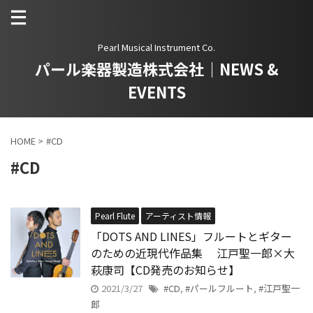
Pearl Musical Instrument Co.
パール楽器製造株式会社｜NEWS &
EVENTS
HOME
>
#CD
#CD
Pearl Flute
アーティスト情報
「DOTS AND LINES」フルートとギター
のための近現代作品集 江戸聖一郎×大
萩康司【CD発売のお知らせ】
2021/3/27
#CD
,
#パールフルート
,
#江戸聖一
郎