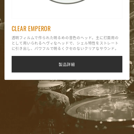
CLEAR EMPEROR
透明フィルムで作られた明るめの音色のヘッド。主に打面用の
として用いられるへヴィなヘッドで、シェル特性をストレート
に引き出し、パワフルで明るくクセのないクリアなサウンド。
●ライヴやスタジオでの打面用ヘッドとして
●ウェットでブライト、アタック感を強調した豊かなトーン
製品詳細
●フリーフローティング２プライ・テクノロジー
主な用途 - ロック、パンク、ポップス、R&B