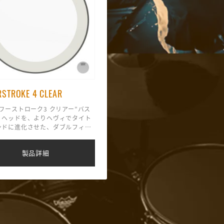
STROKE 4 CLEAR
ワーストローク3 クリアー”バス
・ヘッドを、よりヘヴィでタイト
ンドに進化させた、ダブルフィル
のバスドラム・ヘッド。センター
付。
製品詳細