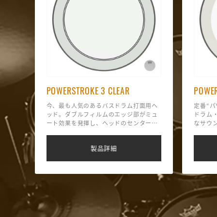
POWERSTROKE 3 CLEAR
POWER
今、最も人気のあるバスドラム打面用ヘ
定番“パ
ッド。ダブルフィルムのエッジ部がミュ
ドラム
ート効果を発揮し、ヘッドのセンターに
なサウ
付属のパッドを貼れば、ノーミュートで
ム構造
も強烈なアタックとヘヴィなバスドラム
パッド
製品詳細
のサウンドが得られる。