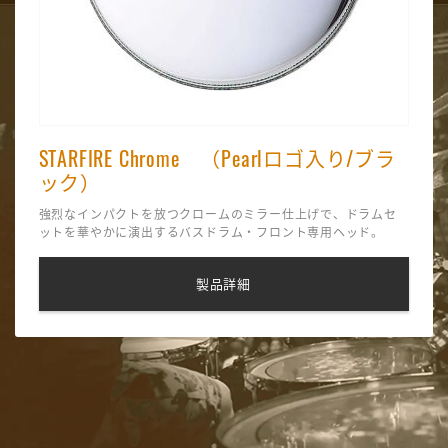
STARFIRE Chrome （Pearlロゴ入り/ブラ
ック）
強烈なインパクトを放つクロームのミラー仕上げで、ドラムセ
ットを華やかに演出するバスドラム・フロント専用ヘッド。
製品詳細